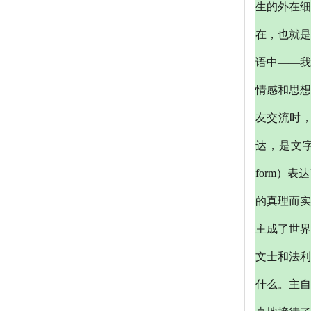
生的外在细
在，也就
语中——我
情感和思想
友交流时
达，是文字
form）
的真理而实
主成了世界
文士和法利
什么。主自