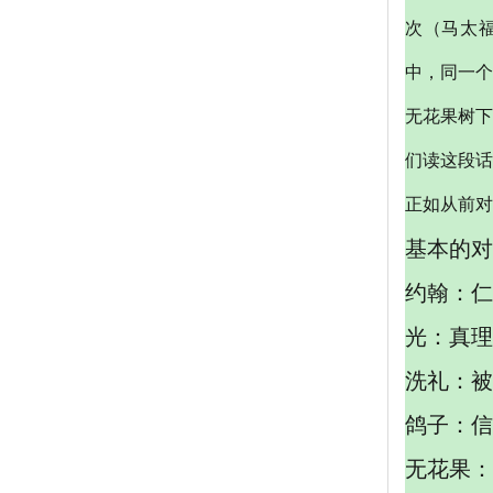
次（马太福
中，同一个
无花果树下
们读这段话
正如从前对
基本的对
约翰：仁
光：真理
洗礼：被
鸽子：信
无花果：