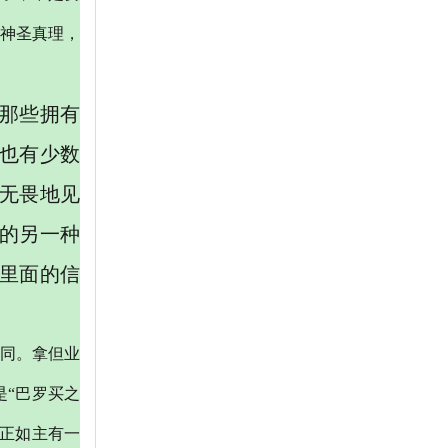
神圣真理，
是那些拥有
也有少数
无畏地见
理的另一种
主里面的信
同。拿但业
是
“巴罗买之
正如主有一