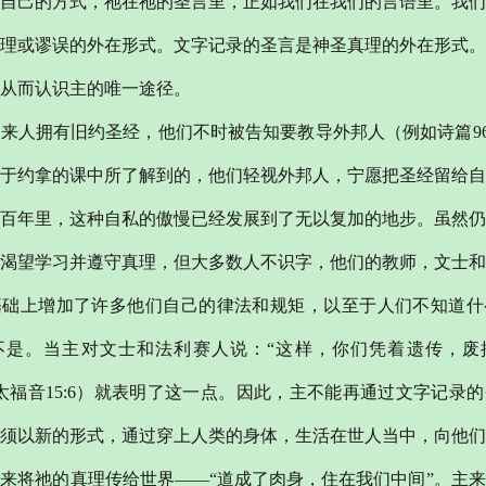
自己的方式，祂在祂的圣言里，正如我们在我们的言语里。我们
理或谬误的外在形式。文字记录的圣言是神圣真理的外在形式。
从而认识主的唯一途径。
伯来人拥有旧约圣经，他们不时被告知要教导外邦人（例如诗篇
9
于约拿的课中所了解到的，他们轻视外邦人，宁愿把圣经留给自
百年里，这种自私的傲慢已经发展到了无以复加的地步。虽然仍
渴望学习并遵守真理，但大多数人不识字，他们的教师，文士和
基础上增加了许多他们自己的律法和规矩，以至于人们不知道什
不是。当主对文士和法利赛人说：“这样，你们凭着遗传，废
太福音15:6）就表明了这一点。因此，主不能再通过文字记录
须以新的形式，通过穿上人类的身体，生活在世人当中，向他们
来将祂的真理传给世界——“道成了肉身，住在我们中间”。主