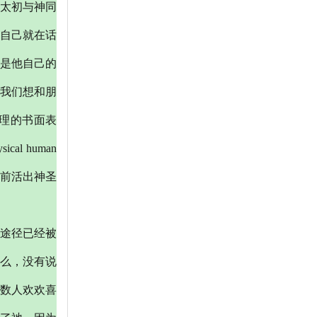
太初与神同
们自己就在话
是他自己的
我们想和朋
理的书面表
 human
人前活出神圣
途径已经被
么，没有说
数人欢欢喜