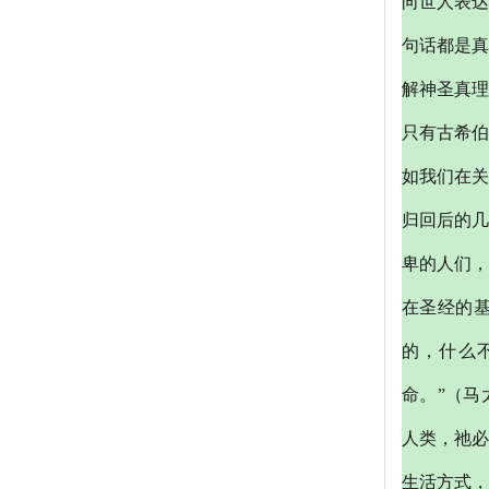
向世人表达
句话都是真
解神圣真理
只有古希
如我们在关
归回后的几
卑的人们，
在圣经的
的，什么
命。”（马
人类，祂必
生活方式，