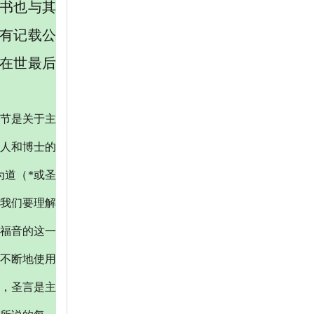
书也与其
有记载公
在世最后
节是关于主
人和博士的
为道（
*或圣
。我们要理解
翰福音的这一
不断地使用
，圣言是主