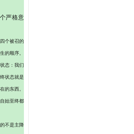
个严格意
四个被召的
生的顺序。
状态：我们
终状态就是
在的东西。
自始至终都
的不是主降