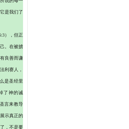
所说的每一
它是我们了
6:3），但正
己。在被掳
有良善而谦
法利赛人，
么是圣经里
掉了神的诫
的圣言来教导
展示真正的
来了，不是要