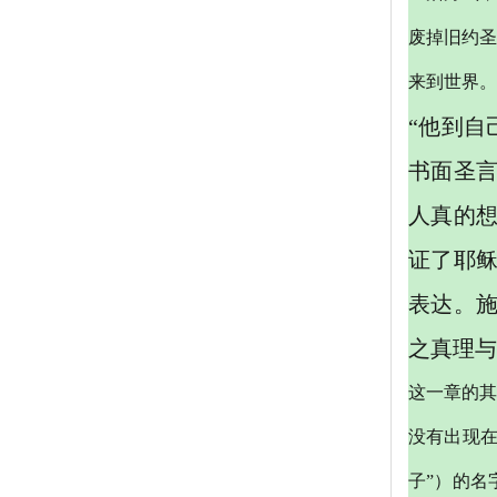
废掉旧约圣
来到世界。
“他到自
书面圣
人真的
证了耶稣
表达。施
之真理与
这一章的其
没有出现
子”）的名