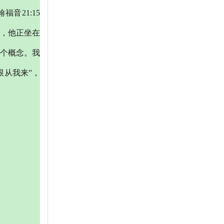
音21:15
候，他正坐在
个概念。我
跟从我来”，