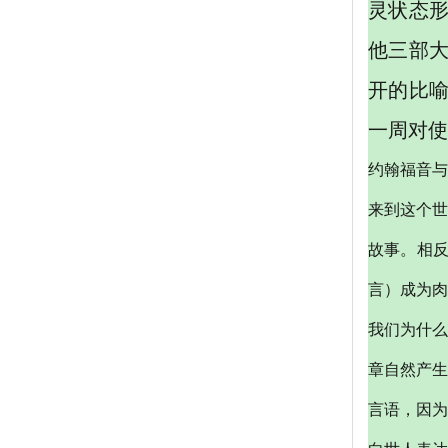
灵状态
他三部
开的比
一周对使
约翰福音与
来到这个世
故事。相
言）成为肉
我们为什么
章自然产生
言语，因为