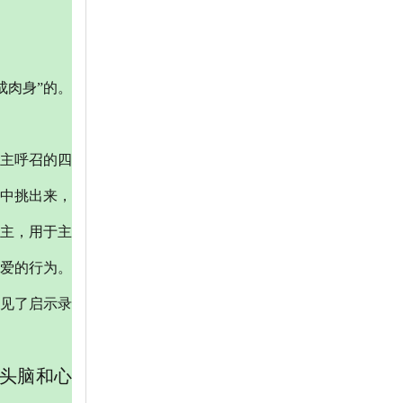
成肉身”的。
主呼召的四
中挑出来，
主，用于主
爱的行为。
看见了启示录
头脑和心