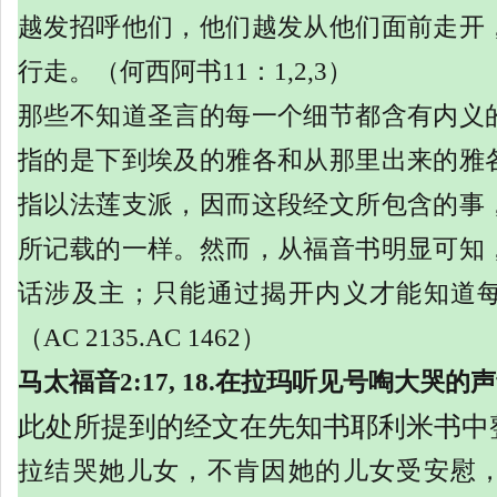
越发招呼他们，他们越发从他们面前走开
行走。（何西阿书
11：1,2,3）
那些不知道圣言的每一个细节都含有内义
指的是下到埃及的雅各和从那里出来的雅
指以法莲支派，因而这段经文所包含的事
所记载的一样。然而，从福音书明显可知
话涉及主；只能通过揭开内义才能知道
（
AC 2135.AC 1462）
马太福音
2:17, 18.在拉玛听见号啕大哭的声
此处所提到的经文在先知书耶利米书中
拉结哭她儿女，不肯因她的儿女受安慰