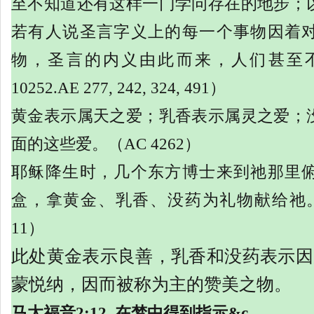
至不知道还有这样一门学问存在的地步；
若有人说圣言字义上的每一个事物因着
物，圣言的内义由此而来，人们甚至
10252.AE 277, 242, 324, 491）
黄金表示属天之爱；乳香表示属灵之爱；
面的这些爱。（
AC 4262）
耶稣降生时，几个东方博士来到祂那里
盒，拿黄金、乳香、没药为礼物献给祂
11）
此处黄金表示良善，乳香和没药表示因
蒙悦纳，因而被称为主的赞美之物。
马太福音
2:12.
在梦中得到指示
&c.