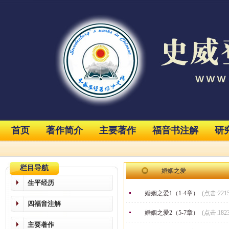
首页
著作简介
主要著作
福音书注解
研
栏目导航
婚姻之爱
生平经历
婚姻之爱1（1-4章）
(点击:221
四福音注解
婚姻之爱2（5-7章）
(点击:182
主要著作