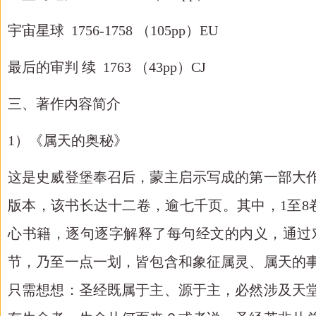
宇宙星球
1756-1758 （105pp）EU
最后的审判
续
1763 （43pp）CJ
三、著作内容简介
1）《属天的奥秘》
这是史威登堡奉召后，蒙主启示写成的第一部大
版本，该书长达十二卷，逾七千页。其中，
1至
心书籍，逐句逐字解释了每句经文的内义，通过
节，乃至一点一划，皆包含和象征属灵、属天的
只需想想：圣经既属于主、源于主，必然涉及天