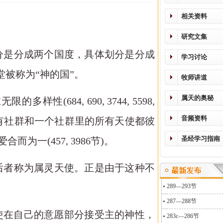
相关资料
研究文集
分是分成两个国度，具体划分是分成
学习讨论
被称为“神的国”。
牧师讲道
属天的奥秘
的多样性(684, 690, 3744, 5598,
音频资料
，天堂里的所有社群和一个社群里的所有天使都彼
圣经学习指南
自主的爱合而为一(457, 3986节)。
后者称为属灵天使。正是由于这种不
289—293节
287—288节
度的天使在自己的意愿部分接受主的神性，
283c—286节