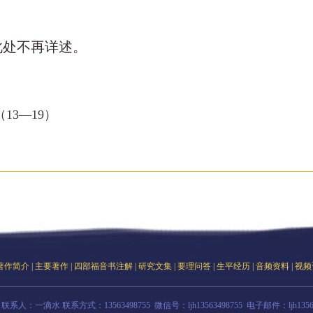
此处不再详述。
3—19）
著作简介
|
主要著作
|
四部福音书注解
|
研究文集
|
要理问答
|
生平经历
|
音频资料
|
视频
联系人：一滴水 联系方式：13563498755 微信号：ljh13563498755 电子邮件：ljh135634