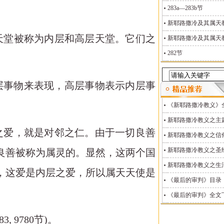
283a—283b节
新耶路撒冷及其属天教义
天堂被称为内层和高层天堂。它们之
新耶路撒冷及其属天教义
282节
用高层事物来表现，高层事物表示内层事
《新耶路撒冷教义》
新耶路撒冷教义之主
之爱，就是对邻之仁。由于一切良善
新耶路撒冷教义之信
新耶路撒冷教义之圣
良善被称为属灵的。显然，这两个国
新耶路撒冷教义之生
，这爱是内层之爱，所以属天天使是
《最后的审判》目录
《最后的审判》全文
9683, 9780节)。