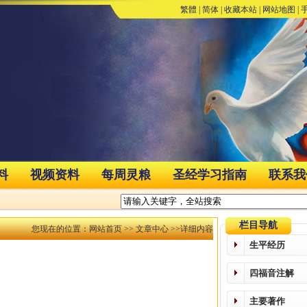
繁體
|
简体
|
收藏本站
|
网站地图
|
料
视频资料
每周灵粮
圣经学习指南
联系我
栏目导航
您现在的位置：
网站首页
>>
文章中心
>>详细内容
生平经历
四福音注解
主要著作