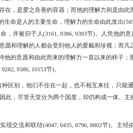
是其生命的真正存在，是爱之良善的容器；而他的理解力则
命是人的主要生命，理解力的生命由此发出(585, 590, 3619,
命，并被归于人(3161, 9386, 9393节)。人凭他
110节)。此外，凡正确意愿和理解的人都会受到他人的爱戴和
后，人仍保持他的意愿和由此而来的理解力一直以来的样
, 9386, 10153节)。
的这种区别，他们不住在一起，也不相互来往，只能
因此，尽管天堂分为两个国度，却仍构成一体。主
交流和联结(4047, 6435, 8796, 8802节)。主