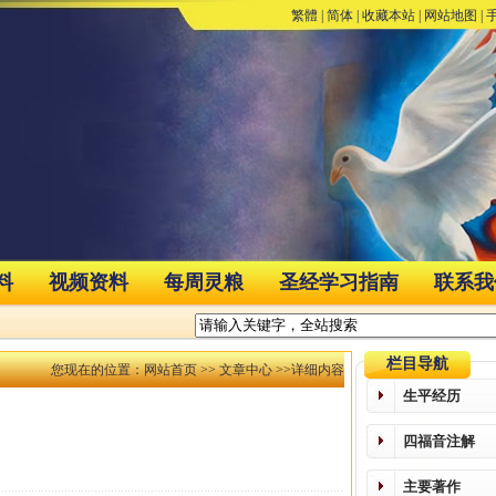
繁體
|
简体
|
收藏本站
|
网站地图
|
料
视频资料
每周灵粮
圣经学习指南
联系我
栏目导航
您现在的位置：
网站首页
>>
文章中心
>>详细内容
生平经历
四福音注解
主要著作