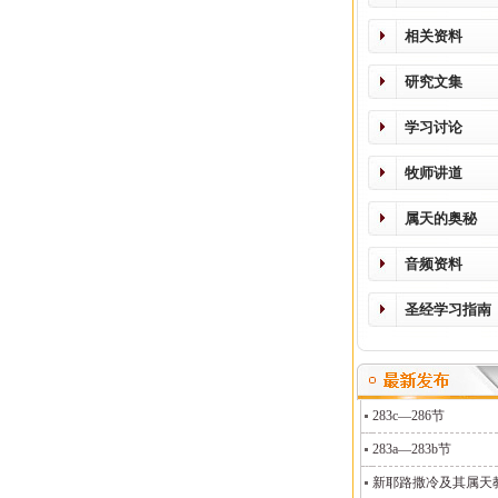
相关资料
研究文集
学习讨论
牧师讲道
属天的奥秘
音频资料
圣经学习指南
283c—286节
283a—283b节
新耶路撒冷及其属天教义