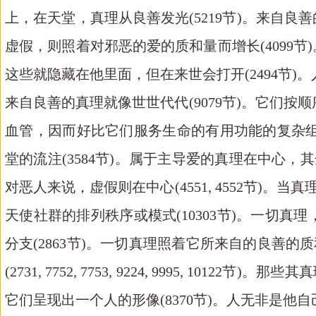
上，在天堂，真理从良善发光(5219节)。来自
虚假，则照着对邪恶的爱的质和量而增长(4099
这些就隐藏在他里面，但在来世会打开(2494节)。
来自良善的真理就像世世代代(9079节)。它们按顺序排列(
血管，因而好比它们服务生命的有用功能的复杂组织和结构
堂的流注(3584节)。属于主导爱的真理在中心，其余的根据
对恶人来说，虚假则在中心(4551, 4552节)。当真理从良善
天使社群的排列秩序或模式(10303节)。一切
分支(2863节)。一切真理照着它所来自的良善的
(2731, 7752, 7753, 9224, 9995,
它们呈现出一个人的形像(8370节)。人无非是他自