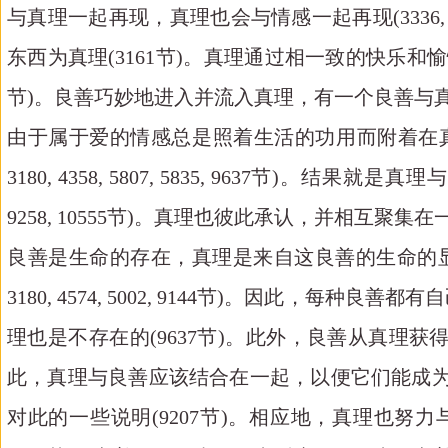
与真理一起再现，真理也会与情感一起再现(3336, 382
东西为真理(3161节)。真理通过相一致的快乐和愉悦被引入
节)。良善巧妙地进入并流入真理，有一个良善与真理的
由于属于爱的情感总是照着生活的功用而附着在真理上，所以
3180, 4358, 5807, 5835, 9637节)。结果就是真理与良善的结合
9258, 10555节)。真理也彼此承认，并相互聚集在
良善是生命的存在，真理是来自这良善的生命的显
3180, 4574, 5002, 9144节)。因
理也是不存在的(9637节)。此外，良善从真理获得自己
此，真理与良善应该结合在一起，以便它们能成为某种事
对此的一些说明(9207节)。相应地，真理也努力