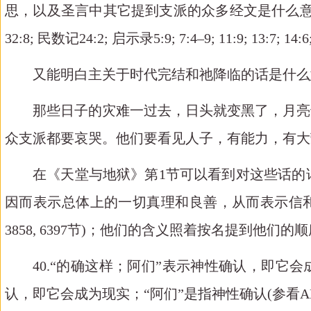
思，以及圣言中其它提到支派的众多经文是什么意思(如以赛亚书19
32:8; 民数记24:2; 启示录5:9; 7:4–9; 11:9; 13:7; 1
又能明白主关于时代完结和祂降临的话是什么
那些日子的灾难一过去，日头就变黑了，月亮
众支派都要哀哭。他们要看见人子，有能力，有大
在《天堂与地狱》第
1节可以看到对这些话
因而表示总体上的一切真理和良善，从而表示信和爱的一切事物(AC
3858, 6397节)；他们的含义照着按名提到他们的顺序而各不相同(A
40.“的确这样；阿们”表示神性确认，即它
认，即它会成为现实；“阿们”是指神性确认(参看AE 