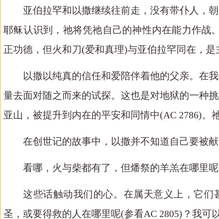
亚伯拉罕和以撒继续往前走，没有带仆人，朝
耶稣认识到，祂将凭祂自己的神性内在能力作战
正功德，但火和刀
(
爱和真理
)
与亚伯拉罕同在，是
以撒以纯真的信任和爱陪伴着他的父亲。在我
量去面对随之而来的试探。这也是对地狱的一种挑
亚山，被提升到内在的平安和同情中
(AC 2786)
。
在创世记的故事中，以撒并不知道自己要被献
看哪，火与柴都有了，但燔祭的羊羔在哪里呢
这些话触动我们的心。在属天意义上，它们
圣，或要得救的人在哪里呢
(
参看
AC 2805)
？我可