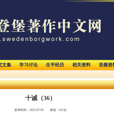
究文集
学习讨论
生平经历
相关资料
音频资
十诫（36）
发布时间：2025-07-05 阅读：621次