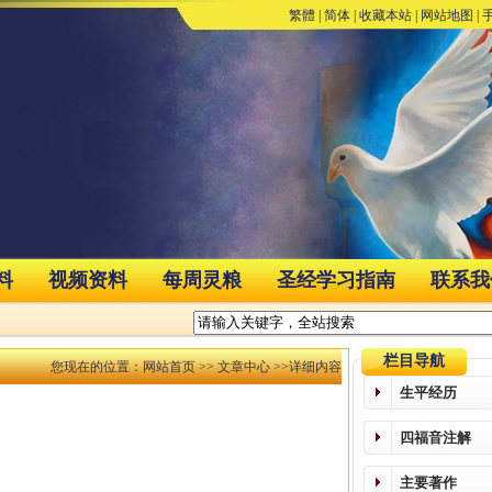
繁體
|
简体
|
收藏本站
|
网站地图
|
料
视频资料
每周灵粮
圣经学习指南
联系我
栏目导航
您现在的位置：
网站首页
>>
文章中心
>>详细内容
生平经历
四福音注解
主要著作