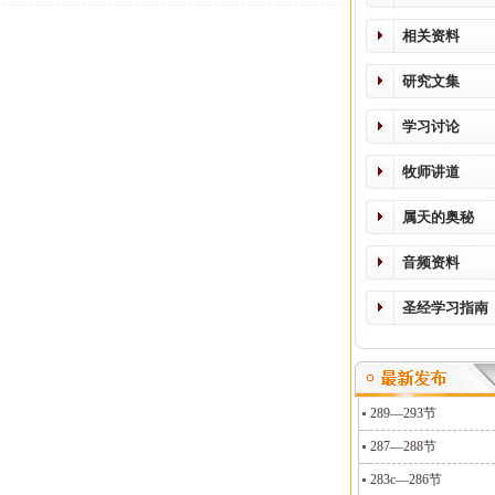
相关资料
研究文集
学习讨论
牧师讲道
属天的奥秘
音频资料
圣经学习指南
289—293节
287—288节
283c—286节