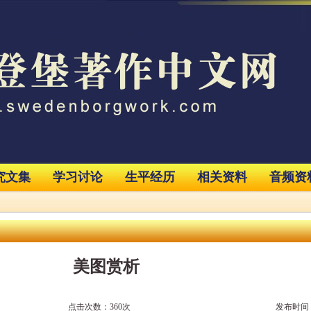
究文集
学习讨论
生平经历
相关资料
音频资
美图赏析
点击次数：360次
发布时间：2