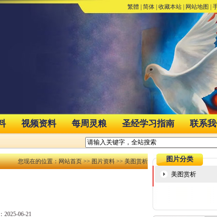
繁體
|
简体
|
收藏本站
|
网站地图
|
料
视频资料
每周灵粮
圣经学习指南
联系我
图片分类
您现在的位置：
网站首页
>>
图片资料
>> 美图赏析
美图赏析
025-06-21