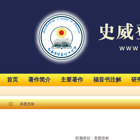
首页
著作简介
主要著作
福音书注解
研
美图赏析
所属类别：
美图赏析