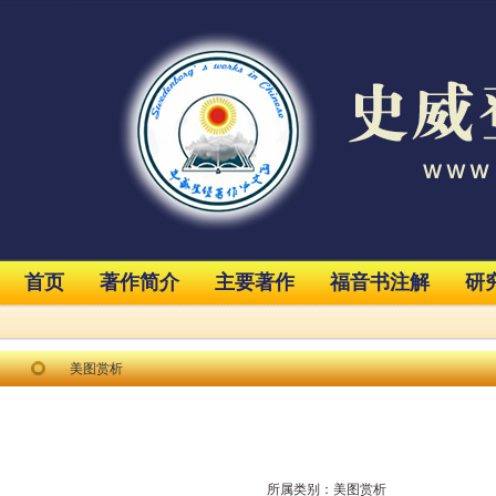
首页
著作简介
主要著作
福音书注解
研
美图赏析
所属类别：
美图赏析