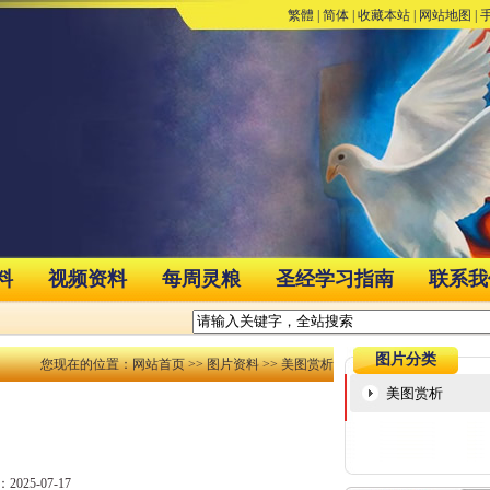
繁體
|
简体
|
收藏本站
|
网站地图
|
料
视频资料
每周灵粮
圣经学习指南
联系我
图片分类
您现在的位置：
网站首页
>>
图片资料
>> 美图赏析
美图赏析
025-07-17