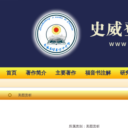
首页
著作简介
主要著作
福音书注解
研
美图赏析
所属类别：
美图赏析