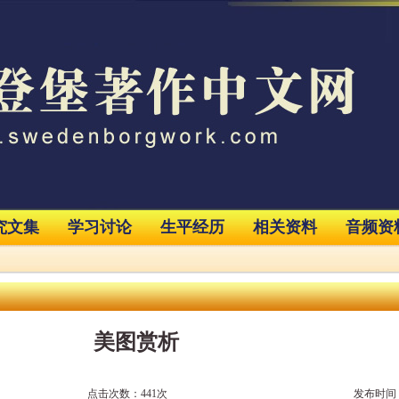
究文集
学习讨论
生平经历
相关资料
音频资
美图赏析
点击次数：441次
发布时间：2