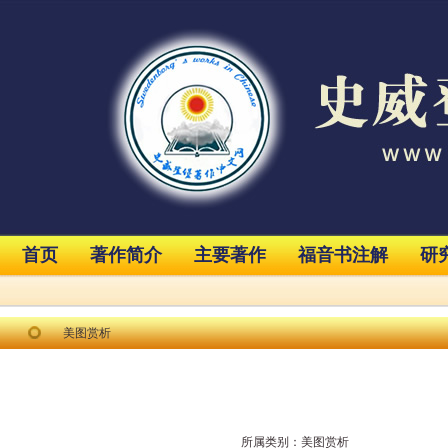
首页
著作简介
主要著作
福音书注解
研
美图赏析
所属类别：
美图赏析