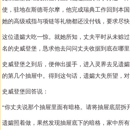
使，驻地在斯德哥尔摩，他完成瑞典工作回到本国
她的高级戒指与项链等礼物都还没付钱，要求尽快
这位遗孀大吃一惊。就她所知，丈夫平时从未赊过
名的史威登堡，恳求他去问问丈夫收据到底在哪里
史威登堡之到后，便伸出援手，进入灵界去见遗孀
的第几个抽屉中。得到这句话，遗孀大失所望，对
史威登堡回答说：
“你丈夫说那个抽屉里面有暗格。请将抽屉底层拆
遗孀照着做，果然发现抽屉底下的暗格，家中所有