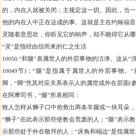
的，内在人就被关闭；主规定这一切。因此，当一
他的内在人中正在达成的事。这就是主在约翰福音
灵随着意思吹，你听见它的响声，却不晓得它从哪里
“灵”是指经由信而来的仁之生活
10050.“和腿”表属世人的外层事物的洁净。这从
10049节)；“腿”是指属于属世人的外层事
脚，“脚”凭其对应关系表示人的属世或外在层面(参看2162, 3
在阿摩司书，“腿”所表相同：
牧人怎样从狮子口中抢救出两条羊腿或一块耳朵，住
“狮子”在此表示那些使教会荒废的人；“腿”表示
示那些处于外在敬拜的人；“床角和榻边”是指属