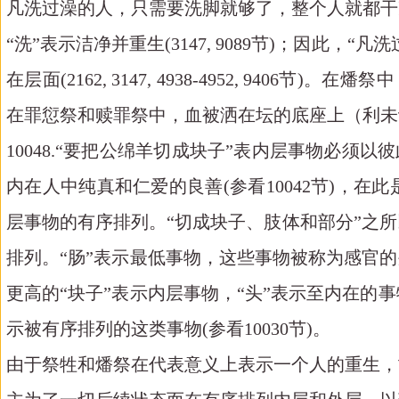
凡洗过澡的人，只需要洗脚就够了，整个人就都干净了。(
“洗”表示洁净并重生(3147, 9089节)；因
在层面(2162, 3147, 4938-4952, 9406
在罪愆祭和赎罪祭中，血被洒在坛的底座上（利未记4:7, 18,
10048.“要把公绵羊切成块子”表内层事物必须
内在人中纯真和仁爱的良善(参看10042节)，
层事物的有序排列。“切成块子、肢体和部分”之
排列。“肠”表示最低事物，这些事物被称为感官
更高的“块子”表示内层事物，“头”表示至内在
示被有序排列的这类事物(参看10030节)。
由于祭牲和燔祭在代表意义上表示一个人的重生，