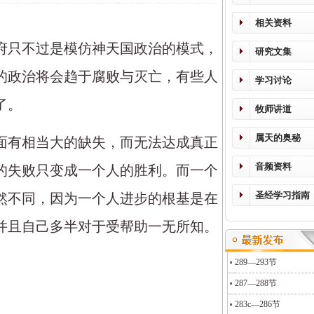
相关资料
府只不过是模仿神天国政治的模式，
研究文集
的政治将会趋于腐败与灭亡，有些人
学习讨论
了。
牧师讲道
属天的奥秘
面有相当大的缺失，而无法达成真正
音频资料
的失败只变成一个人的胜利。而一个
圣经学习指南
然不同，因为一个人进步的根基是在
并且自己多半对于受帮助一无所知。
289—293节
287—288节
283c—286节