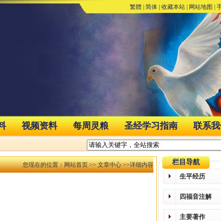
繁體
|
简体
|
收藏本站
|
网站地图
|
料
视频资料
每周灵粮
圣经学习指南
联系我
栏目导航
您现在的位置：
网站首页
>>
文章中心
>>详细内容
生平经历
四福音注解
主要著作