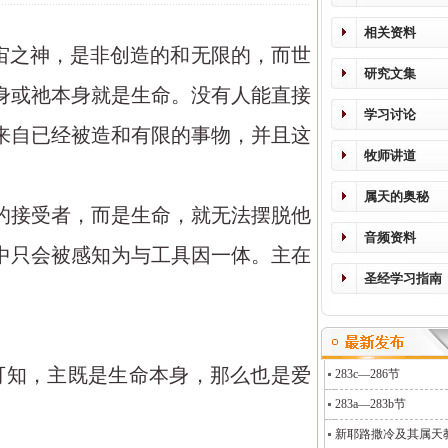
相关资料
宙之神，是非创造的和无限的，而世
研究文集
身或祂本身就是生命。没有人能直接
学习讨论
来自已经被造和有限的事物，并且这
牧师讲道
属天的奥秘
的接受者，而是生命，就无法摆脱他
音频资料
中只会被感知为与工具因一体。主在
圣经学习指南
可知，主既是生命本身，那么也是爱
283c—286节
283a—283b节
新耶路撒冷及其属天教义