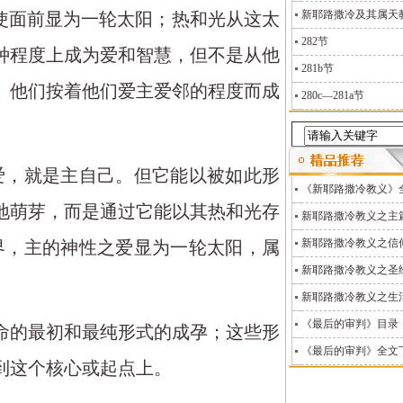
新耶路撒冷及其属天教义
使面前显为一轮太阳；热和光从这太
282节
种程度上成为爱和智慧，但不是从他
281b节
。他们按着他们爱主爱邻的程度而成
280c—281a节
爱，就是主自己。但它能以被如此形
《新耶路撒冷教义》
地萌芽，而是通过它能以其热和光存
新耶路撒冷教义之主
新耶路撒冷教义之信
，在灵界，主的神性之爱显为一轮太阳，属
新耶路撒冷教义之圣
新耶路撒冷教义之生
《最后的审判》目录
生命的最初和最纯形式的成孕；这些形
《最后的审判》全文
到这个核心或起点上。