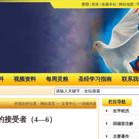
繁體
|
简体
|
收藏本站
|
网站地图
|
料
视频资料
每周灵粮
圣经学习指南
联系我
栏目导航
您现在的位置：
网站首页
>>
文章中心
>>详细内容
生平经历
接受者（4—6）
四福音注解
主要著作