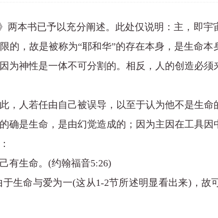
》两本书已予以充分阐述。此处仅说明：主，即宇
限的，故是被称为
“
耶和华
”
的存在本身，是生命本
因为神性是一体不可分割的。相反，人的创造必须
此，人若任由自己被误导，以至于认为他不是生命
的确是生命，是由幻觉造成的；因为主因在工具因
：
己有生命。
(
约翰福音
5
:
26
)
由于生命与爱为一
(
这从
1
-
2
节所述明显看出来
)
，故