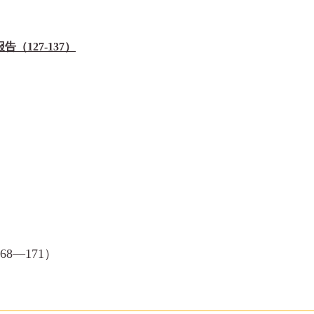
（127-13
7
）
8—171）