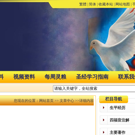
繁體
|
简体
|
收藏本站
|
网站地图
|
料
视频资料
每周灵粮
圣经学习指南
联系我
栏目导航
您现在的位置：
网站首页
>>
文章中心
>>详细内容
生平经历
四福音注解
主要著作