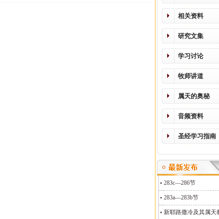
相关资料
研究文集
学习讨论
牧师讲道
属天的奥秘
音频资料
圣经学习指南
283c—286节
283a—283b节
新耶路撒冷及其属天教义