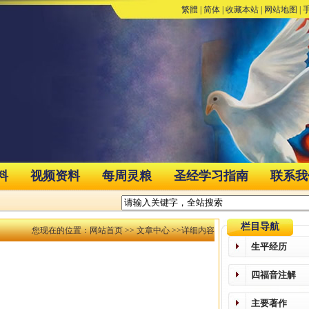
繁體
|
简体
|
收藏本站
|
网站地图
|
料
视频资料
每周灵粮
圣经学习指南
联系我
栏目导航
您现在的位置：
网站首页
>>
文章中心
>>详细内容
生平经历
四福音注解
主要著作