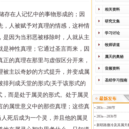
相关资料
言储存在人记忆中的事物形成的；因
研究文集
先，人被赋予对真理的情感，这种情
学习讨论
，是因为当邪恶被移除时，人就从主
牧师讲道
就是神性真理；它通过圣言而来，因
属天的奥秘
真正的真理在那里与虚假区分开来，
音频资料
理被主以奇妙的方式提升，并变成属
圣经学习指南
被排列成天堂的形式(关于该形式的
形式，而是处于属灵的形式。处于属灵
言的属世意义中的那些真理；这些真
283c—286节
283a—283b节
何当人死后成为一个灵，并且他的属灵
新耶路撒冷及其属天教义