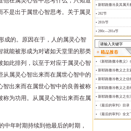
道他在属灵心智中思考什么，只知道
新耶路撒冷及其属天教义
而不是出于属世心智思考。关于属灵
282节
281b节
280c—281a节
智形成的。原因在于，人的属灵心智
智就能被形成为对诸如天堂里的那类
《新耶路撒冷教义》
被如此排列，以至于对应于属灵心智
新耶路撒冷教义之主
些从属灵心智出来而在属世心智中的
新耶路撒冷教义之信
心智出来而在属世心智中的良善被称
新耶路撒冷教义之圣
新耶路撒冷教义之生
被称为功用。从属灵心智出来而在属
《最后的审判》目录
《最后的审判》全文
人的中年时期持续到他最后的时期，