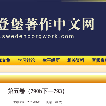
究文集
学习讨论
生平经历
相关资料
音频资
第五卷（790b下—793）
发布时间：2025-09-11 阅读：405次