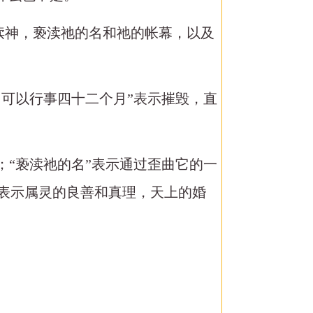
口亵渎神，亵渎祂的名和祂的帐幕，以及
，可以行事四十二个月”表示摧毁，直
；“亵渎祂的名”表示通过歪曲它的一
的”表示属灵的良善和真理，天上的婚