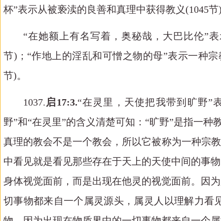
杯
”表示从被亵渎的良善和真理中获得教义(1045
节
“
在她额
上有名写着，奥秘哉，大巴比
伦
”
节
)
；
“作地上的淫乱和可憎之物的母”表示一种宗
节
)。
1037.
启
1
7:
3.
“在灵里，天使把我带
到
旷
野
”
野”和“在灵里”的含义清楚可知：
“旷野”是指一种
真理的教会不是一个教会，所以它被称为一种宗教
中看见就是看见那些存在于天上的天使中间的事物
身体视觉面前，而是出现在他灵的视觉面前。因为
切事物都来自一个属灵源头，属灵人以理解力看
物，因为出现在物质界中的一切事物都来自一个属