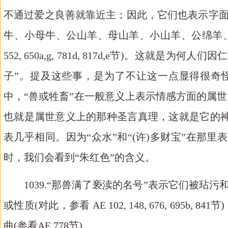
不通过爱之良善就靠近主；因此，它们也表示字面上的圣言，
牛、小母牛、公山羊、母山羊、小山羊、公绵羊、母绵羊
552, 650a,g, 781d, 817d,e
节
)。这就是为何人们因仁
子”。提及这些事，是为了不让这一点显得很奇
中，“兽或牲畜”在一般意义上表示情感方面的属
也就是属世意义上的那种圣言真理，这就是它的神
表几乎相同。因为“众水”和“
(
许
)
多财宝
”在那里
时，我们会看到“朱红色”的含义。
1039.
“那
兽满
了
亵渎
的名号
”表示它们被玷污
或性质(对此，
参看
AE 102, 148, 676, 695b, 841
节
曲
(参看AE 778节)。