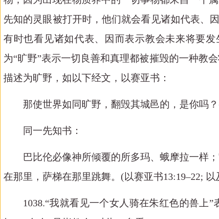
先知的灵眼被打开时，他们就会看见诸如代表、
有时也看见诸如代表、因而表示教会未来将要发
为“旷野”表示一切良善和真理都被摧毁的一种教
描述为旷野，如以下经文，以赛亚书：
那使世界如同旷野，翻毁其城邑的，是你吗？
同一先知书：
巴比伦必像神所倾覆的所多玛、蛾摩拉一样；
在那里，萨梯在那里跳舞。
(
以赛亚书
13:19–22; 
1038.
“我就看
见
一个女人
骑
在朱
红
色的
兽
上
”