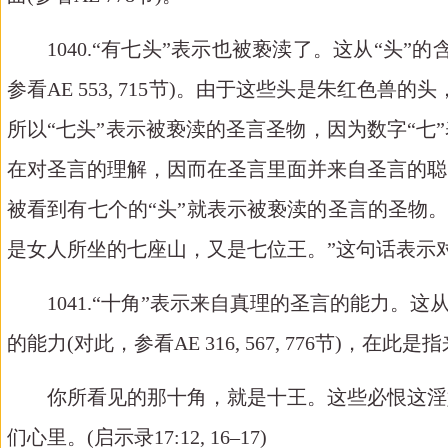
1040.
“有七
头
”表示也被亵渎了
。这从
“头”
参看
AE 553, 715
节
)。由于这些头是朱红色兽的头，
所以“七头”表示被亵渎的圣言圣物，因为数字“七
在对圣言的理解，因而在圣言里面并来自圣言的聪
被看到有七个的“头”就表示被亵渎的圣言的圣物。
是女人所坐的七座山，
又是七位王
。
”这句话表示
1041.“
十角
”表示来自真理的圣言的能力。这从
的能力(对此，
参看
AE 316, 567, 776
节
)，在此是
你所看见的那十角，就是十王。这些必恨这淫
们心里。
(
启示录
17:
12, 16–17)