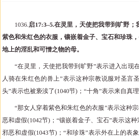
1036.
启
1
7:
3–5.在灵里，天使把我带
到
旷
野；
紫色和朱红
色的衣服，
镶嵌着
金子、宝石和珍珠，
地上的淫乱和可憎之物的母。
“在灵里，天使把我带
到
旷
野
”表示进入出现
人
骑
在朱
红
色的
兽
上
”表示这种宗教说服对圣言圣物
头
”表示也被亵渎了
(1040
节
)
；
“
十角
”表示来自真理
“
那女人穿着紫色和朱红
色的衣服
”表示这种
恶和虚假(1042
节
)；“
镶嵌着
金子、宝石
”表示这
邪恶和虚假(1043
节
)；“和珍珠”表示外在上的表象