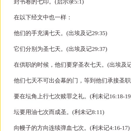
封书卷的七印。
(
启示录
5:1)
在以下经文中也一样：
他们的手充满七天。
(
出埃及记
29:35)
它们分别为圣七天。
(
出埃及记
29:37)
在供职的时候，他们要穿圣衣七天。
(
出埃及
他们七天不可出会幕的门，等到他们承接圣职
要在坛角上行七次赎罪之礼。
(
利未记
16:18-19
坛要用油七次而成圣。
(
利未记
8:11)
向幔子的方向连续弹血七次。
(
利未记
4:16-17)