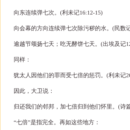
向东连续弹七次。
(
利未记
16:12-15)
向会幕的方向连续弹七次除污秽的水。
(
民数
逾越节颂扬七天；吃无酵饼七天。
(
出埃及记
1
同样：
犹太人因他们的罪而受七倍的惩罚。
(
利未记
2
因此，大卫说：
归还我们的邻邦，加七倍归到他们怀里。
(
诗
“七倍”是指完全。再如这些地方：