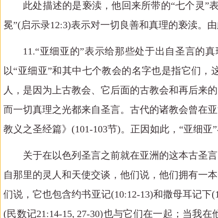
此处描述的是亵渎，他回来所带的“七个灵”
冕”
(
启示录
12:3)
表示对一切良善和真理的亵渎。由
11.
“亚细亚的”表示给那些处于出自圣言的
以“亚细亚”和其中七个教会的名字也是指它们，
人，是因为上古教会、它后面的古教会和再后来的
而一切真理之光都来自圣言。古代的诸教会曾在亚
教义之圣经篇》
(101-103
节
)
。正因如此，“亚细亚
关于在以色列圣言之前就在亚洲的这本古圣言
自那里的灵人和天使交谈，他们说，他们拥有一本
们说，它也包含约书亚记
(10:12-13)
和撒母耳记下
(
(
民数记
21:14-15, 27-30)
也与它们在一起；当我在