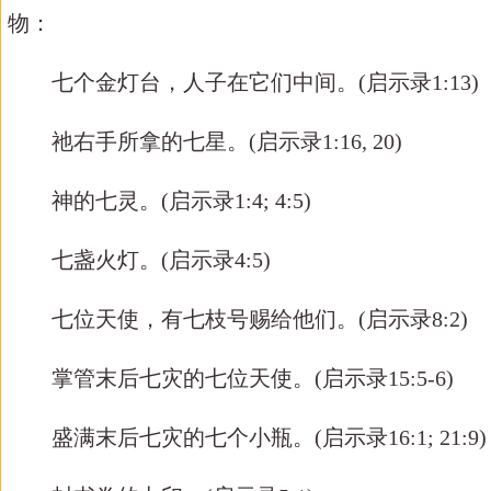
物：
七个金灯台，人子在它们中间。
(
启示录
1:13)
祂右手所拿的七星。
(
启示录
1:16, 20)
神的七灵。
(
启示录
1:4; 4:5)
七盏火灯。
(
启示录
4:5)
七位天使，有七枝号赐给他们。
(
启示录
8:2)
掌管末后七灾的七位天使。
(
启示录
15:5-6)
盛满末后七灾的七个小瓶。
(
启示录
16:1; 21:9)